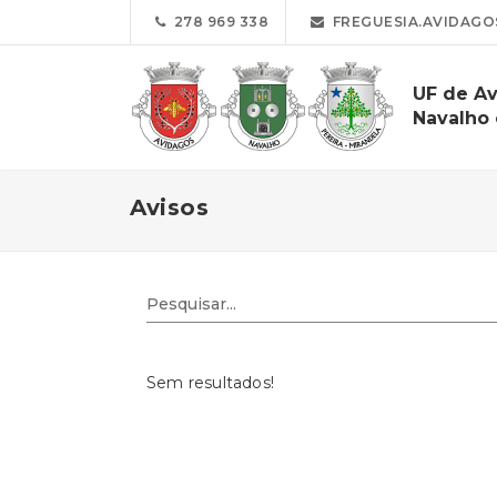
278 969 338
FREGUESIA.AVIDAG
UF de Av
Navalho 
Avisos
Sem resultados!