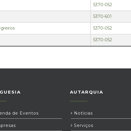
5370-052
5370-601
greiros
5370-052
5370-052
GUESIA
AUTARQUIA
nda de Eventos
Notícias
presas
Serviços