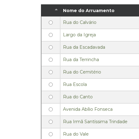
Nome do Arruamento
Rua do Calvário
Largo da Igreja
Rua da Escadavada
Rua da Terrincha
Rua do Cemitério
Rua Escola
Rua do Canto
Avenida Abílio Fonseca
Rua Irmã Santíssima Trindade
Rua do Vale