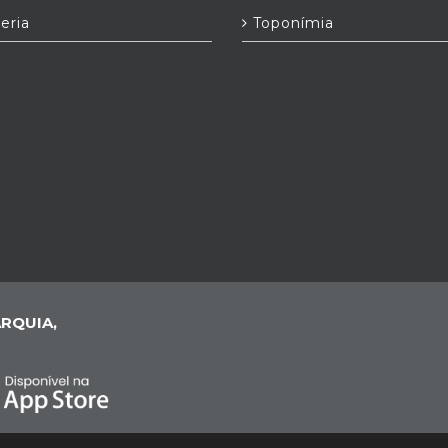
eria
Toponímia
RQUIA,