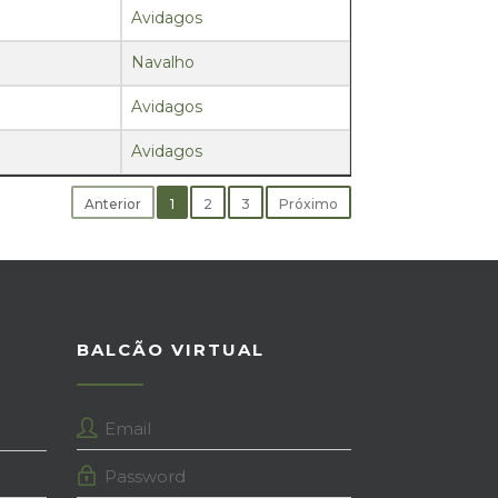
Avidagos
Navalho
Avidagos
Avidagos
Anterior
1
2
3
Próximo
BALCÃO VIRTUAL