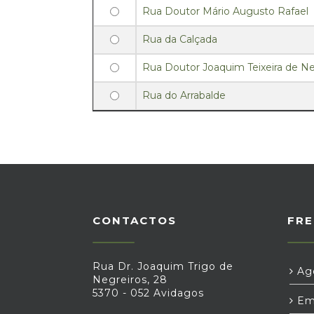
Rua Doutor Mário Augusto Rafael
Rua da Calçada
Rua Doutor Joaquim Teixeira de Ne
Rua do Arrabalde
CONTACTOS
FRE
Rua Dr. Joaquim Trigo de
Age
Negreiros, 28
5370 - 052 Avidagos
Em