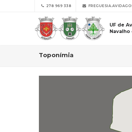
278 969 338
FREGUESIA.AVIDAG
UF de Av
Navalho 
Toponímia